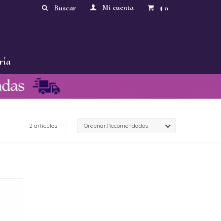
0
$
ría
2 artículos
Recomendados