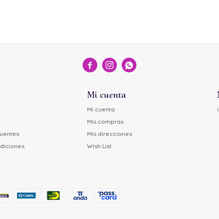



Mi cuenta
r
Mi cuenta
Mis compras
cuentes
Mis direcciones
diciones
Wish List