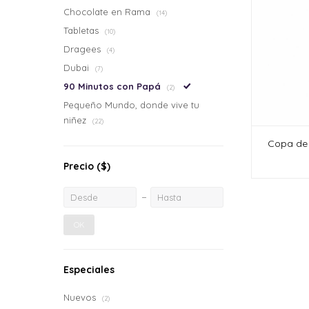
Chocolate en Rama
(14)
Tabletas
(10)
Dragees
(4)
Dubai
(7)
90 Minutos con Papá
(2)
Pequeño Mundo, donde vive tu
niñez
(22)
Copa de
Precio
($)
OK
Especiales
Nuevos
(2)