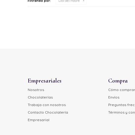
Filtrando por:
Día del Padre
Empresariales
Compra
Nosotros
Cómo compra
Chocolaterías
Envíos
Trabaja con nosotros
Preguntas fre
Contacto Chocolatería
Términos y con
Empresarial