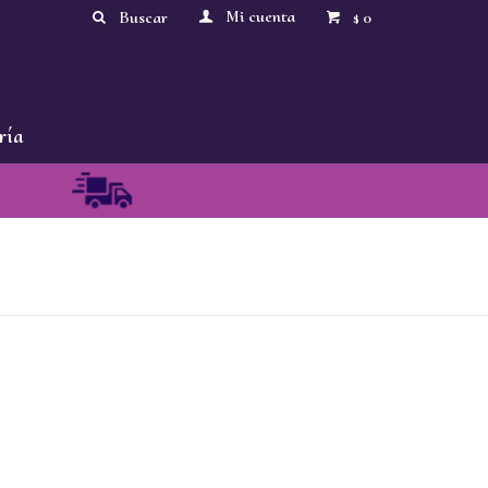
0
$
ría