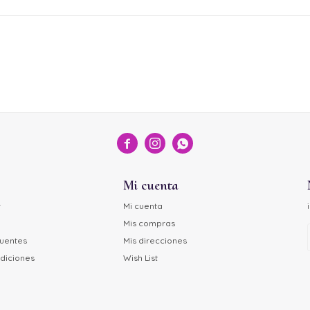



Mi cuenta
r
Mi cuenta
Mis compras
cuentes
Mis direcciones
diciones
Wish List