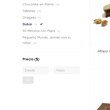
Chocolate en Rama
(14)
Tabletas
(10)
Dragees
(4)
Dubai
(7)
90 Minutos con Papá
(2)
Pequeño Mundo, donde vive tu
niñez
(22)
Alfajor
Precio
($)
OK