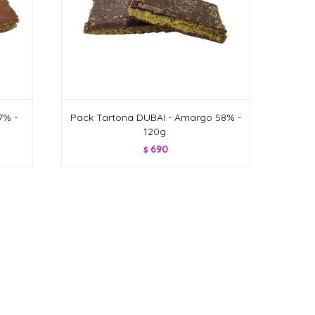
7% -
Pack Tartona DUBAI - Amargo 58% -
120g.
690
$