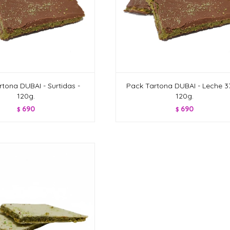
tona DUBAI - Surtidas -
Pack Tartona DUBAI - Leche 3
120g.
120g.
690
690
$
$