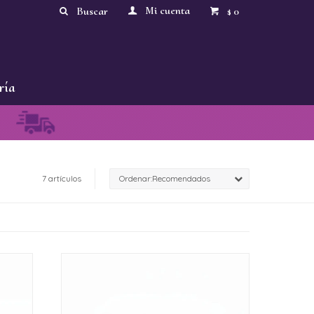
0
$
ría
7 artículos
Recomendados