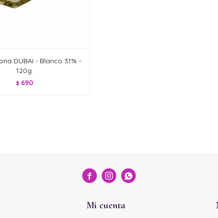
ona DUBAI - Blanco 31% -
120g.
690
$



Mi cuenta