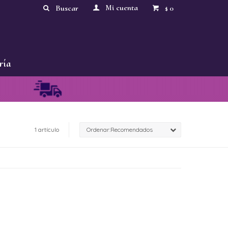
0
$
ría
1 artículo
Recomendados