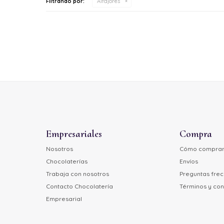
Filtrando por:
Alfajores
Empresariales
Compra
Nosotros
Cómo compra
Chocolaterías
Envíos
Trabaja con nosotros
Preguntas fre
Contacto Chocolatería
Términos y con
Empresarial