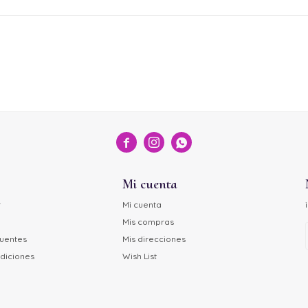



Mi cuenta
r
Mi cuenta
Mis compras
cuentes
Mis direcciones
diciones
Wish List