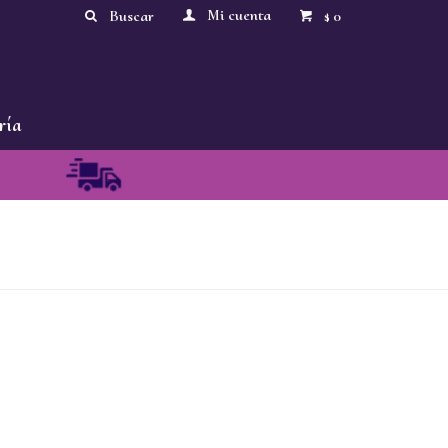
0
$
ría