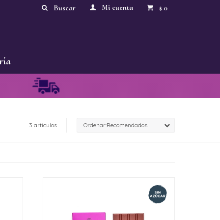
0
$
ría
3 artículos
Recomendados