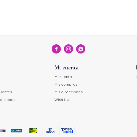



Mi cuenta
r
Mi cuenta
Mis compras
cuentes
Mis direcciones
diciones
Wish List