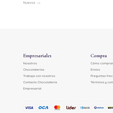
Nuevos
(2)
Empresariales
Compra
Nosotros
Cómo compra
Chocolaterías
Envíos
Trabaja con nosotros
Preguntas fre
Contacto Chocolatería
Términos y con
Empresarial