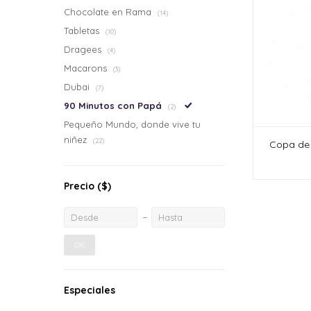
Chocolate en Rama
(14)
Tabletas
(10)
Dragees
(4)
Macarons
(3)
Dubai
(7)
90 Minutos con Papá
(2)
Pequeño Mundo, donde vive tu
niñez
(22)
Copa de
Precio
($)
OK
Especiales