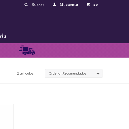
0
$
ría
2 artículos
Recomendados