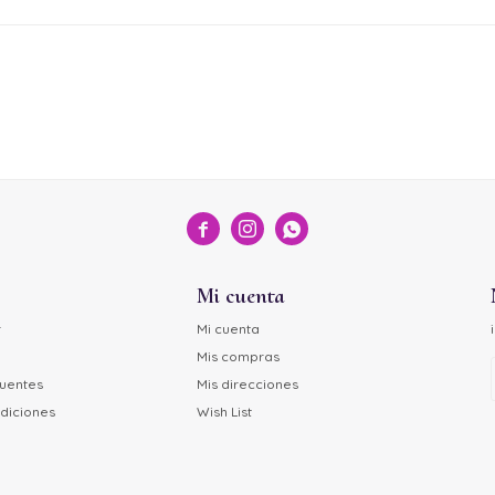



Mi cuenta
r
Mi cuenta
Mis compras
cuentes
Mis direcciones
diciones
Wish List