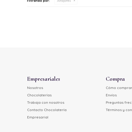
Filtrando por:
Alfajores
Empresariales
Compra
Nosotros
Cómo compra
Chocolaterías
Envíos
Trabaja con nosotros
Preguntas fre
Contacto Chocolatería
Términos y con
Empresarial