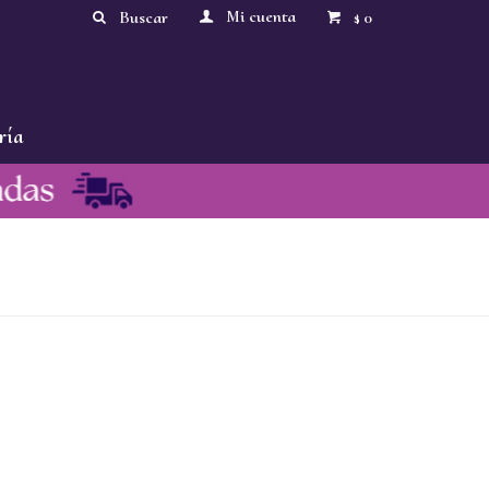
0
$
ría