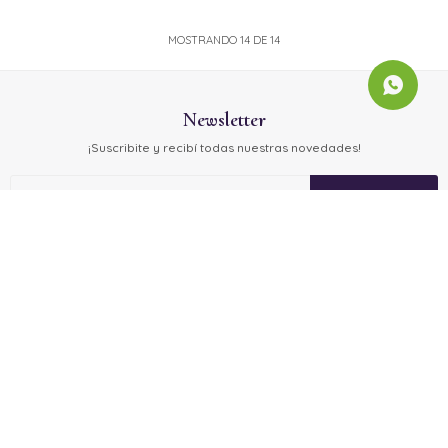
MOSTRANDO
14
DE
14
Newsletter
¡Suscribite y recibí todas nuestras novedades!
SUSCRIBIRME



© Copyright 2026 / Mariapasión