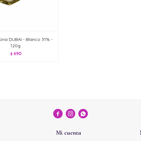
ona DUBAI - Blanco 31% -
120g.
690
$



Mi cuenta