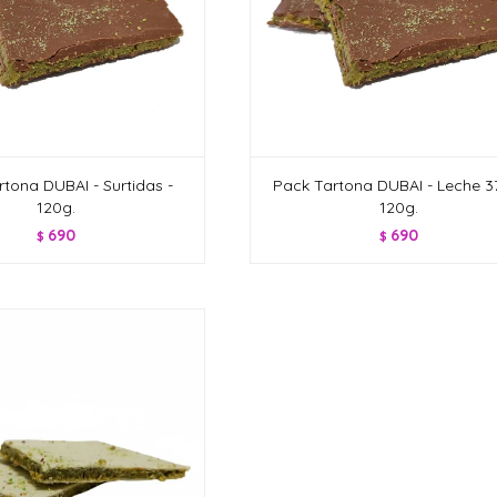
tona DUBAI - Surtidas -
Pack Tartona DUBAI - Leche 3
120g.
120g.
690
690
$
$