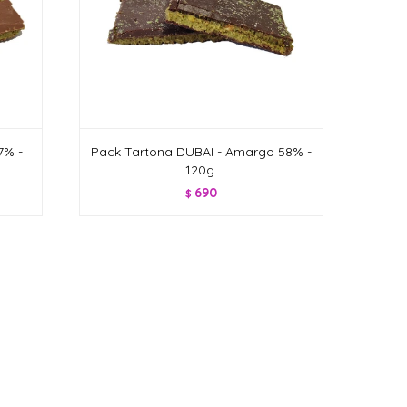
7% -
Pack Tartona DUBAI - Amargo 58% -
120g.
690
$