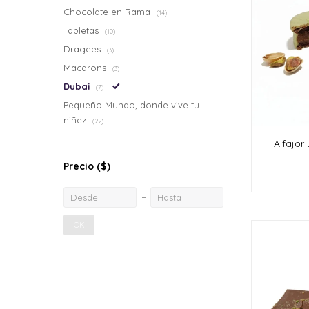
Chocolate en Rama
(14)
Tabletas
(10)
Dragees
(3)
Macarons
(3)
Dubai
(7)
Pequeño Mundo, donde vive tu
niñez
(22)
Alfajor
Precio
($)
OK