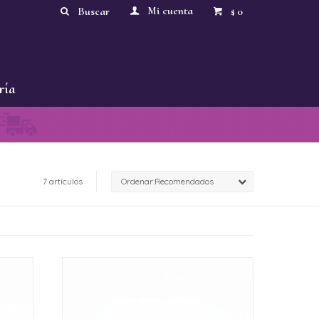
0
$
ría
7 artículos
Recomendados