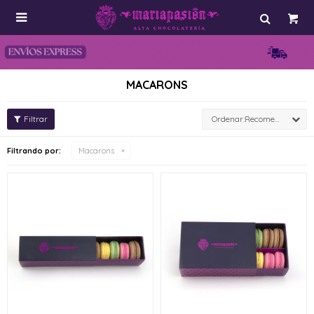

MACARONS
Recomendados
Filtrando por:
Macarons