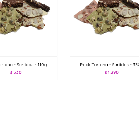
rtona - Surtidas - 110g
Pack Tartona - Surtidas - 3
530
1.390
$
$