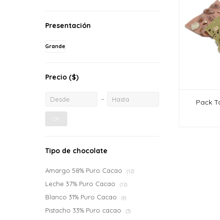
Presentación
Grande
Precio
($)
Pack Ta
OK
Tipo de chocolate
Amargo 58% Puro Cacao
(12)
Leche 37% Puro Cacao
(12)
Blanco 31% Puro Cacao
(6)
Pistacho 33% Puro cacao
(3)