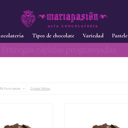
ocolatería
Tipos de chocolate
Variedad
Pastele
Quitar filtros
% Puro cacao