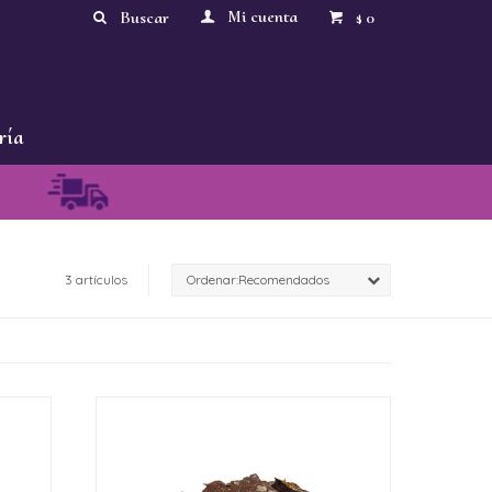
0
$
ría
3 artículos
Recomendados