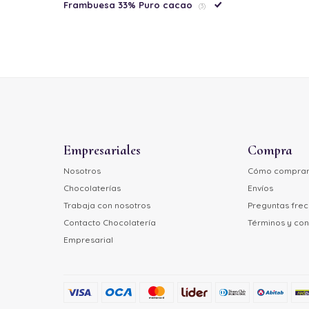
Frambuesa 33% Puro cacao
(3)
Empresariales
Compra
Nosotros
Cómo compra
Chocolaterías
Envíos
Trabaja con nosotros
Preguntas fre
Contacto Chocolatería
Términos y con
Empresarial