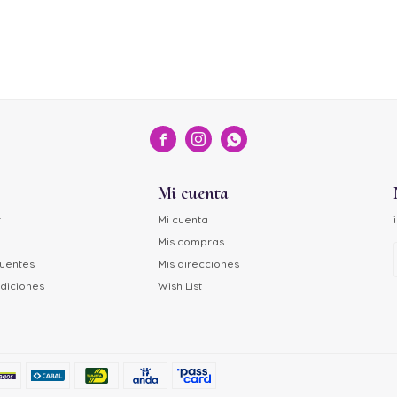



Mi cuenta
r
Mi cuenta
Mis compras
cuentes
Mis direcciones
diciones
Wish List