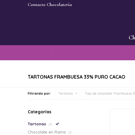
Contacto Chocolatería
Ch
TARTONAS FRAMBUESA 33% PURO CACAO
Filtrando por:
Tartonas
Tipo de chocolate:
Frambuesa 33
Categorías
Tartonas
(3)
Chocolate en Rama
(3)