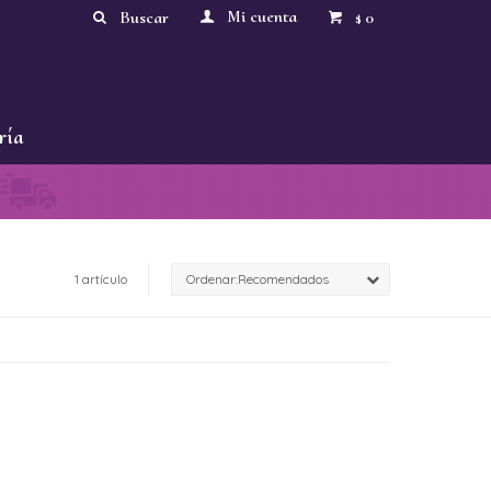
0
$
ría
1 artículo
Recomendados