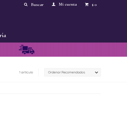
0
$
ría
1 artículo
Recomendados