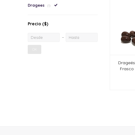
Dragees
(1)
Precio
($)
OK
Drageés
Frasco