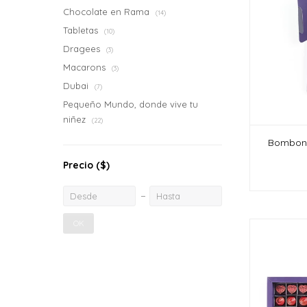
Chocolate en Rama
(14)
Tabletas
(10)
Dragees
(3)
Macarons
(3)
Dubai
(7)
Pequeño Mundo, donde vive tu
niñez
(22)
Bombone
Precio
($)
OK