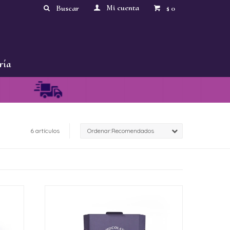
0
$
ría
6 artículos
Recomendados