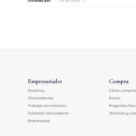
Filtrando por:
Día del Padre
Empresariales
Compra
Nosotros
Cómo compra
Chocolaterías
Envíos
Trabaja con nosotros
Preguntas fre
Contacto Chocolatería
Términos y con
Empresarial