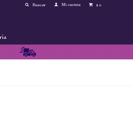
0
$
ría