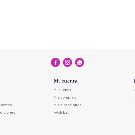



Mi cuenta
r
Mi cuenta
Mis compras
cuentes
Mis direcciones
diciones
Wish List