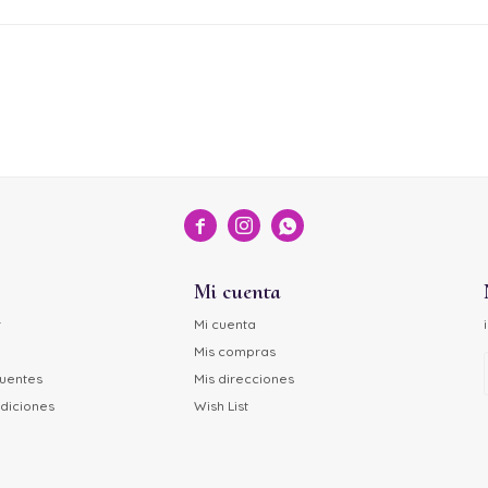



Mi cuenta
r
Mi cuenta
Mis compras
cuentes
Mis direcciones
diciones
Wish List