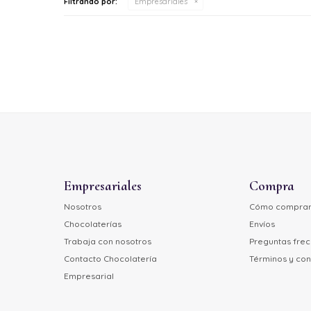
Filtrando por:
Empresariales
Empresariales
Compra
Nosotros
Cómo compra
Chocolaterías
Envíos
Trabaja con nosotros
Preguntas fre
Contacto Chocolatería
Términos y con
Empresarial