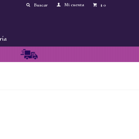
0
$
ría