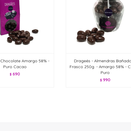
 Chocolate Amargo 58% -
Drageés - Almendras Bañada
Puro Cacao
Frasco 250g. - Amargo 58% - 
Puro
690
$
990
$