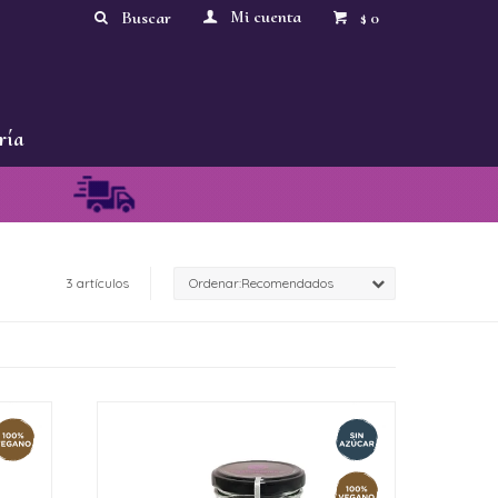
0
$
ría
3 artículos
Recomendados