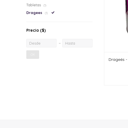
Tabletas
(3)
Dragees
(3)
Precio
($)
OK
Drageés -