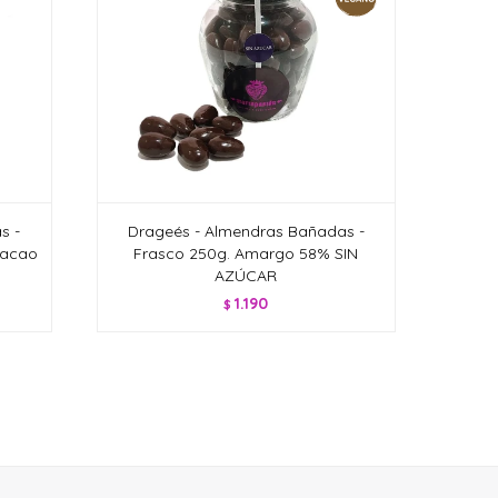
s -
Drageés - Almendras Bañadas -
Cacao
Frasco 250g. Amargo 58% SIN
AZÚCAR
1.190
$