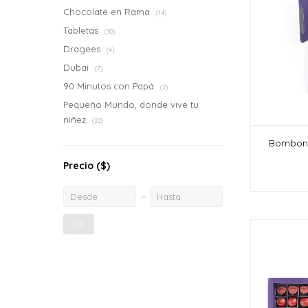
Chocolate en Rama
(14)
Tabletas
(10)
Dragees
(4)
Dubai
(7)
90 Minutos con Papá
(2)
Pequeño Mundo, donde vive tu
niñez
(22)
Bombone
Precio
($)
OK