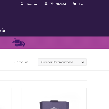
0
$
ría
6 artículos
Recomendados