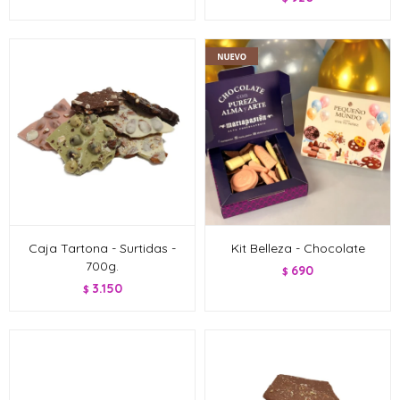
Caja Tartona - Surtidas -
Kit Belleza - Chocolate
700g.
690
$
3.150
$