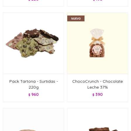
Pack Tartona - Surtidas -
ChocoCrunch - Chocolate
220g
Leche 37%
960
390
$
$