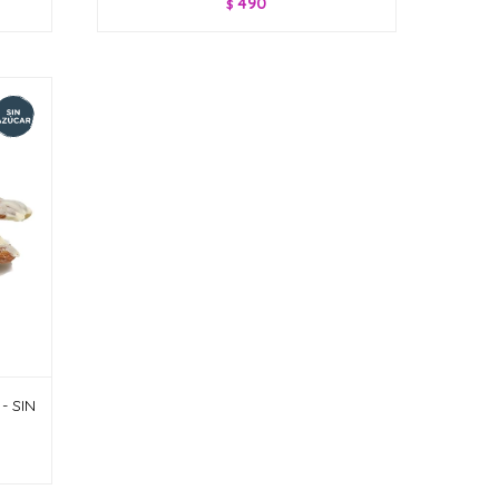
490
$
- SIN