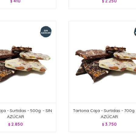
410
2.250
$
$
ja - Surtidas - 500g. - SIN
Tartona Caja - Surtidas - 700g. 
AZÚCAR
AZÚCAR
2.850
3.750
$
$