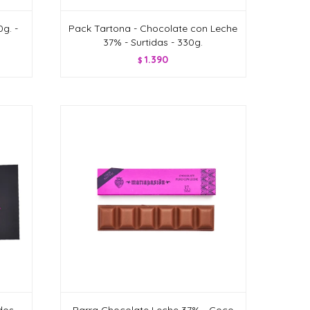
g. -
Pack Tartona - Chocolate con Leche
37% - Surtidas - 330g.
1.390
$
dos -
Barra Chocolate Leche 37% - Coco