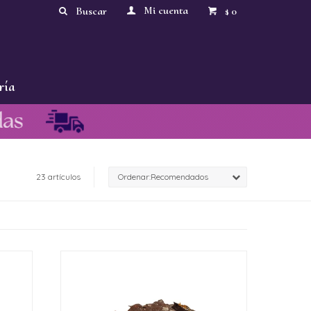
0
$
ría
23 artículos
Recomendados