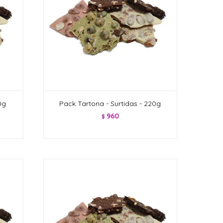
0g
Pack Tartona - Surtidas - 220g
960
$