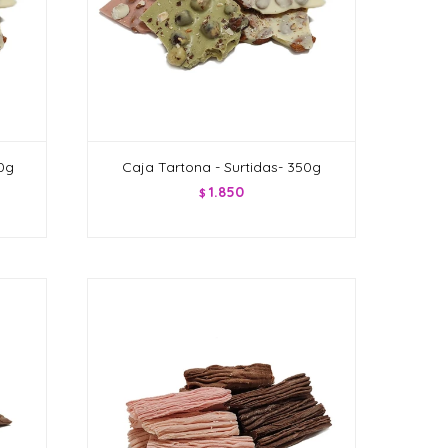
30g
Caja Tartona - Surtidas- 350g
1.850
$