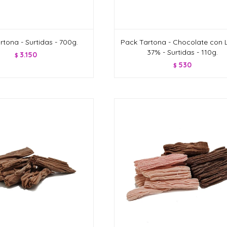
rtona - Surtidas - 700g.
Pack Tartona - Chocolate con 
37% - Surtidas - 110g.
3.150
$
530
$