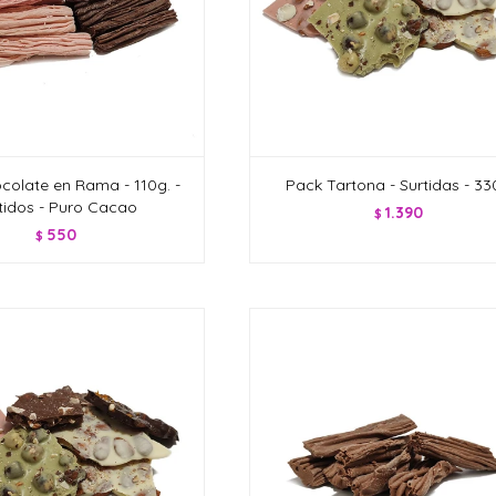
colate en Rama - 110g. -
Pack Tartona - Surtidas - 3
tidos - Puro Cacao
1.390
$
550
$