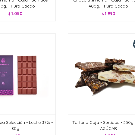
0g. - Puro Cacao
400g. - Puro Cacao
1.050
1.990
$
$
nea Selección - Leche 37% -
Tartona Caja - Surtidas - 350g. 
80g
AZÚCAR