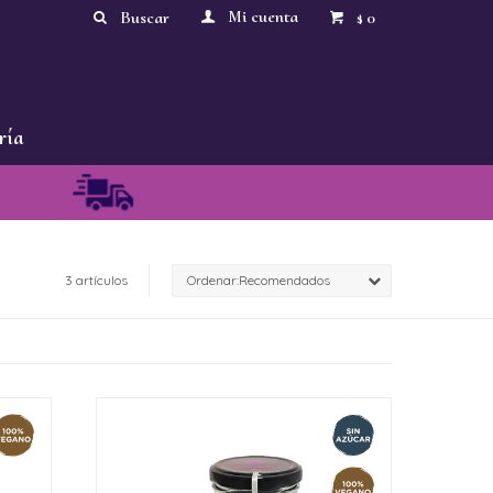
0
$
ría
3 artículos
Recomendados