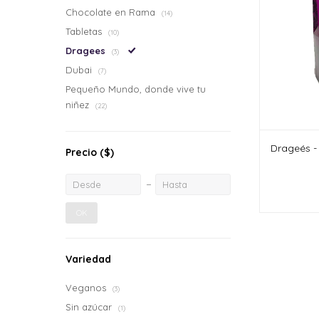
Chocolate en Rama
(14)
Tabletas
(10)
Dragees
(3)
Dubai
(7)
Pequeño Mundo, donde vive tu
niñez
(22)
Drageés -
Precio
($)
OK
Variedad
Veganos
(3)
Sin azúcar
(1)