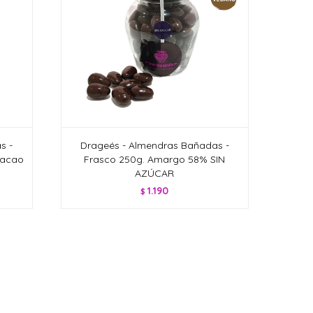
s -
Drageés - Almendras Bañadas -
Cacao
Frasco 250g. Amargo 58% SIN
AZÚCAR
1.190
$