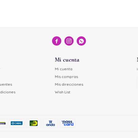



Mi cuenta
r
Mi cuenta
Mis compras
cuentes
Mis direcciones
diciones
Wish List