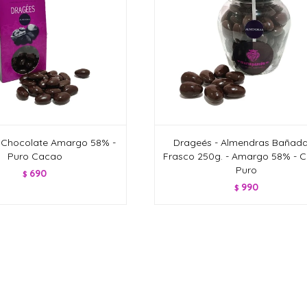
 Chocolate Amargo 58% -
Drageés - Almendras Bañada
Puro Cacao
Frasco 250g. - Amargo 58% - 
Puro
690
$
990
$