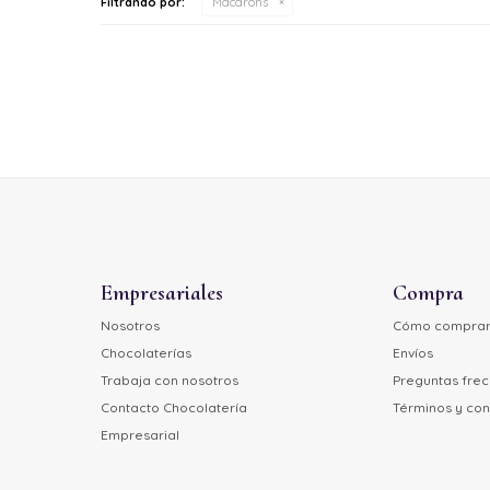
Filtrando por:
Macarons
Empresariales
Compra
Nosotros
Cómo compra
Chocolaterías
Envíos
Trabaja con nosotros
Preguntas fre
Contacto Chocolatería
Términos y con
Empresarial