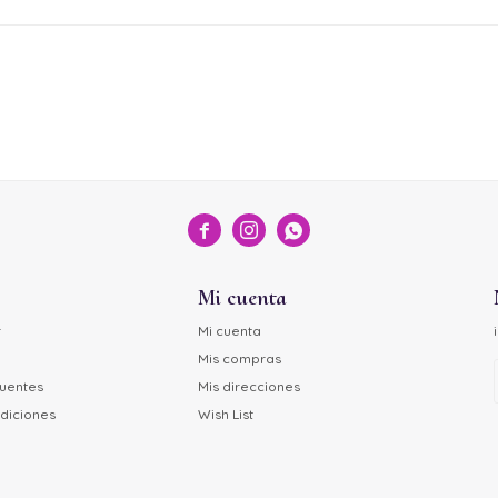



Mi cuenta
r
Mi cuenta
Mis compras
cuentes
Mis direcciones
diciones
Wish List