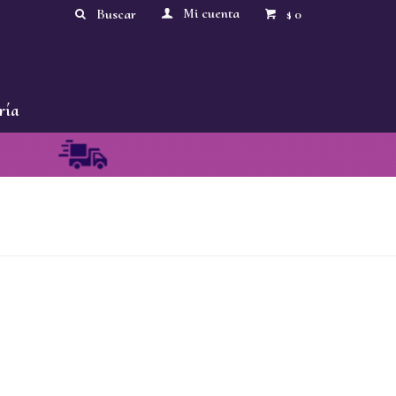
0
$
ría