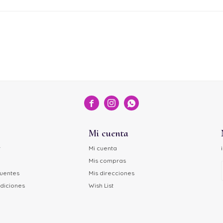



Mi cuenta
r
Mi cuenta
Mis compras
cuentes
Mis direcciones
diciones
Wish List