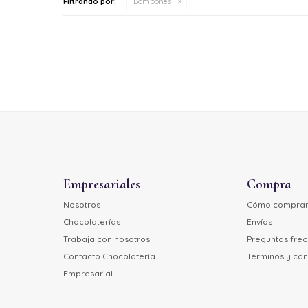
Filtrando por:
Bombones
Empresariales
Compra
Nosotros
Cómo compra
Chocolaterías
Envíos
Trabaja con nosotros
Preguntas fre
Contacto Chocolatería
Términos y con
Empresarial