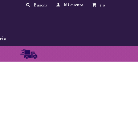
0
$
ría