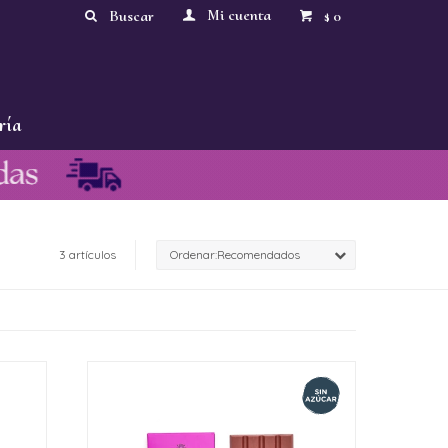
0
$
ría
3 artículos
Recomendados