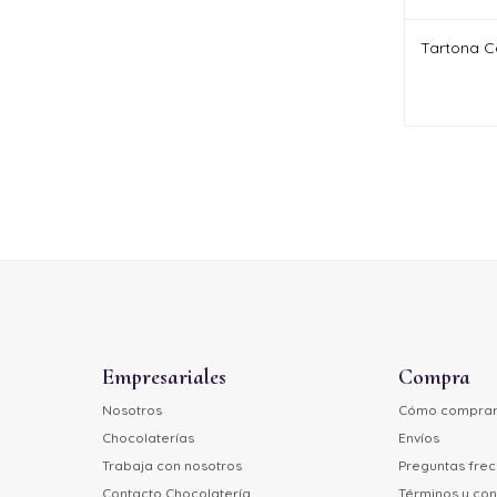
Tartona Ca
Empresariales
Compra
Nosotros
Cómo compra
Chocolaterías
Envíos
Trabaja con nosotros
Preguntas fre
Contacto Chocolatería
Términos y con