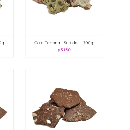
00g
Caja Tartona - Surtidas - 700g.
3.150
$