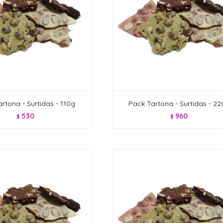
rtona - Surtidas - 110g
Pack Tartona - Surtidas - 2
530
960
$
$