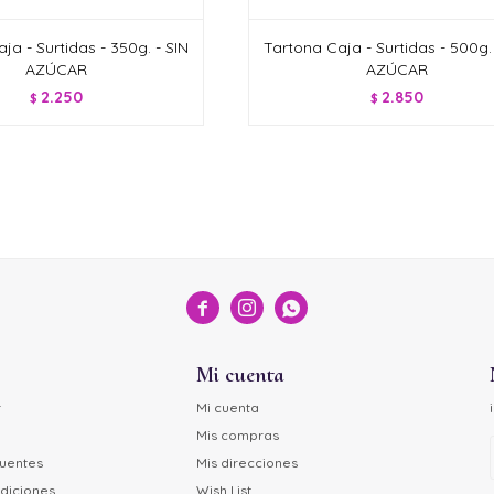
ja - Surtidas - 350g. - SIN
Tartona Caja - Surtidas - 500g. 
AZÚCAR
AZÚCAR
2.250
2.850
$
$



Mi cuenta
r
Mi cuenta
Mis compras
cuentes
Mis direcciones
diciones
Wish List