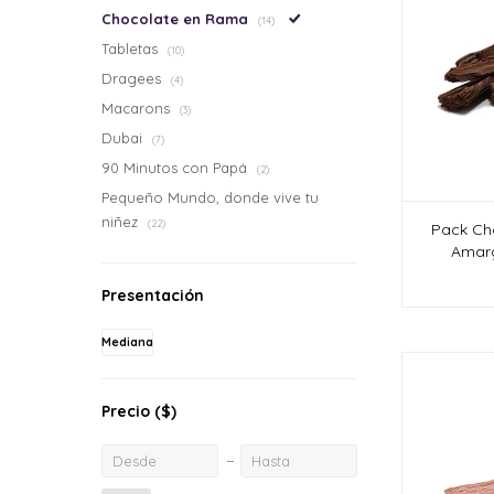
Chocolate en Rama
(14)
Tabletas
(10)
Dragees
(4)
Macarons
(3)
Dubai
(7)
90 Minutos con Papá
(2)
Pequeño Mundo, donde vive tu
niñez
(22)
Pack Ch
Amar
Presentación
Mediana
Precio
($)