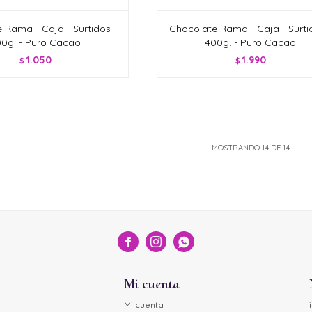
 Rama - Caja - Surtidos -
Chocolate Rama - Caja - Surti
0g. - Puro Cacao
400g. - Puro Cacao
1.050
1.990
$
$
MOSTRANDO
14
DE
14



Mi cuenta
r
Mi cuenta