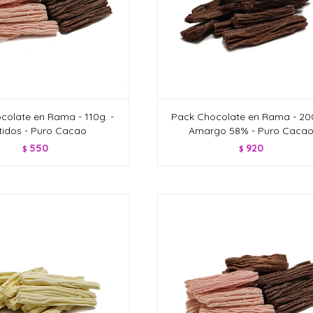
colate en Rama - 110g. -
Pack Chocolate en Rama - 200
tidos - Puro Cacao
Amargo 58% - Puro Caca
550
920
$
$