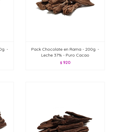
g. -
Pack Chocolate en Rama - 200g. -
o
Leche 37% - Puro Cacao
920
$