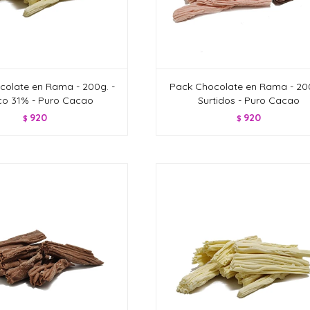
colate en Rama - 200g. -
Pack Chocolate en Rama - 200
co 31% - Puro Cacao
Surtidos - Puro Cacao
920
920
$
$