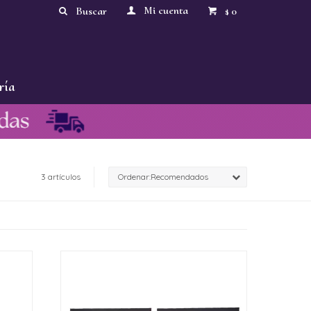
0
$
ría
3 artículos
Recomendados