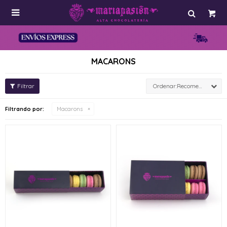

MACARONS
Recomendados
Filtrando por:
Macarons