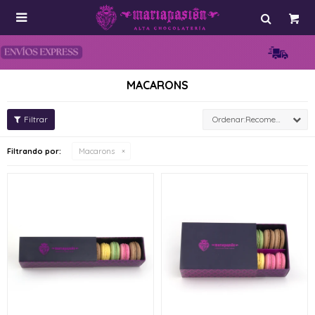

MACARONS
Recomendados
Filtrando por:
Macarons