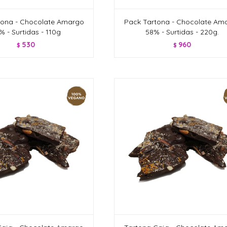
tona - Chocolate Amargo
Pack Tartona - Chocolate Am
% - Surtidas - 110g
58% - Surtidas - 220g.
530
960
$
$