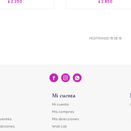
2.250
2.850
$
$
MOSTRANDO
18
DE
18



Mi cuenta
r
Mi cuenta
Mis compras
cuentes
Mis direcciones
diciones
Wish List