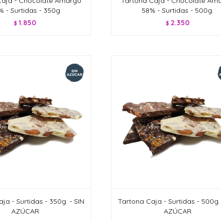
Caja - Chocolate Amargo
Tartona Caja - Chocolate Am
 - Surtidas - 350g
58% - Surtidas - 500g.
1.850
2.350
$
$
ja - Surtidas - 350g. - SIN
Tartona Caja - Surtidas - 500g. 
AZÚCAR
AZÚCAR