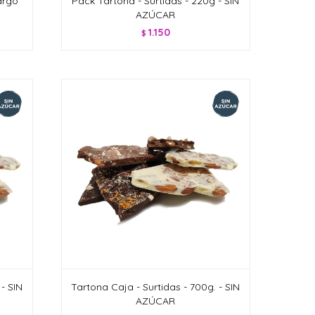
argo
Pack Tartona - Surtidas - 220g - SIN
AZÚCAR
1.150
$
- SIN
Tartona Caja - Surtidas - 700g. - SIN
AZÚCAR