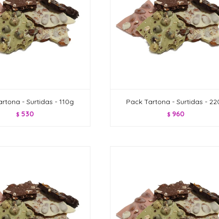
rtona - Surtidas - 110g
Pack Tartona - Surtidas - 2
530
960
$
$