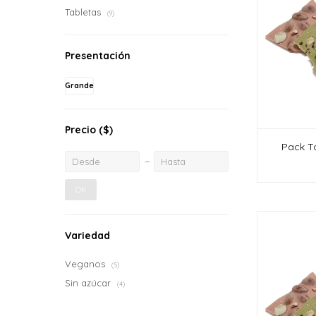
Tabletas
(9)
Presentación
Grande
Precio
($)
Pack Ta
OK
Variedad
Veganos
(5)
Sin azúcar
(4)