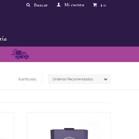
0
$
ría
6 artículos
Recomendados