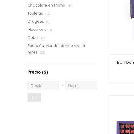
Chocolate en Rama
(14)
Tabletas
(10)
Dragees
(3)
Macarons
(3)
Dubai
(7)
Pequeño Mundo, donde vive tu
niñez
(22)
Bombone
Precio
($)
OK