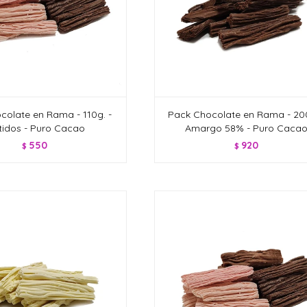
colate en Rama - 110g. -
Pack Chocolate en Rama - 200
tidos - Puro Cacao
Amargo 58% - Puro Caca
550
920
$
$