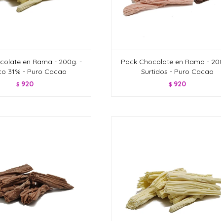
colate en Rama - 200g. -
Pack Chocolate en Rama - 200
co 31% - Puro Cacao
Surtidos - Puro Cacao
920
920
$
$