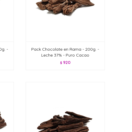
g. -
Pack Chocolate en Rama - 200g. -
o
Leche 37% - Puro Cacao
920
$