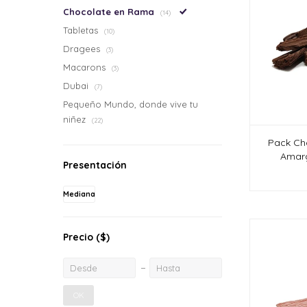
Chocolate en Rama
(14)
Tabletas
(10)
Dragees
(3)
Macarons
(3)
Dubai
(7)
Pequeño Mundo, donde vive tu
niñez
(22)
Pack Ch
Amar
Presentación
Mediana
Precio
($)
OK