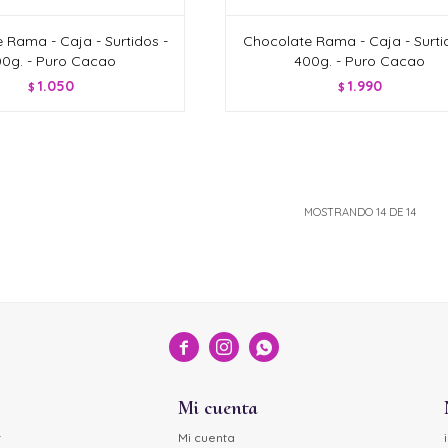
 Rama - Caja - Surtidos -
Chocolate Rama - Caja - Surti
0g. - Puro Cacao
400g. - Puro Cacao
1.050
1.990
$
$
MOSTRANDO
14
DE
14



Mi cuenta
r
Mi cuenta