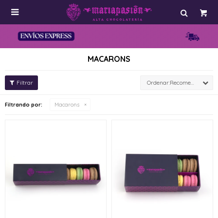

MACARONS
Recomendados
Filtrando por:
Macarons