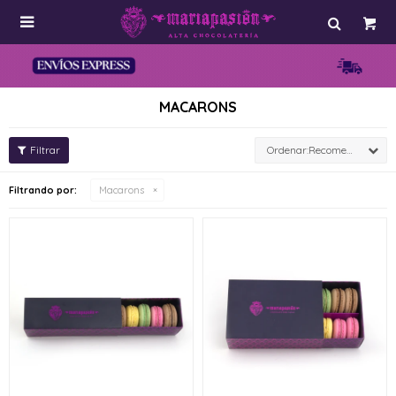

MACARONS
Recomendados
Filtrando por:
Macarons