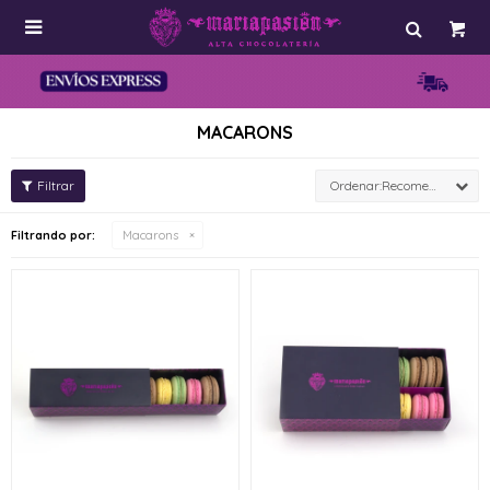

MACARONS
Recomendados
Filtrando por:
Macarons