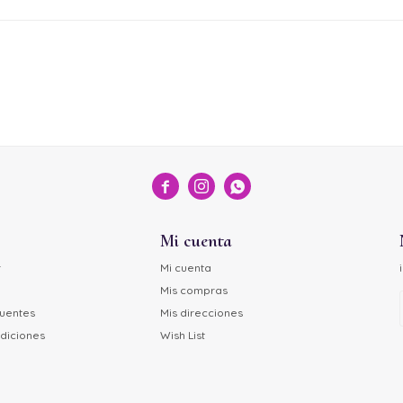



Mi cuenta
r
Mi cuenta
Mis compras
cuentes
Mis direcciones
diciones
Wish List