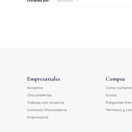
Filtrando por:
Bombones
Empresariales
Compra
Nosotros
Cómo compra
Chocolaterías
Envíos
Trabaja con nosotros
Preguntas fre
Contacto Chocolatería
Términos y con
Empresarial