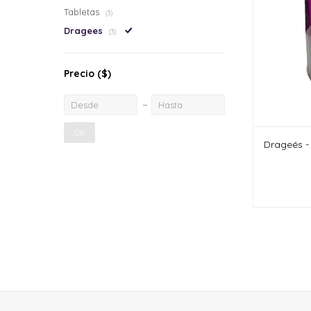
Tabletas
(3)
Dragees
(3)
Precio
($)
OK
Drageés -