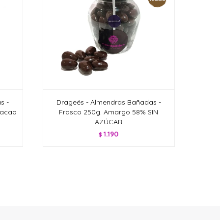
s -
Drageés - Almendras Bañadas -
Cacao
Frasco 250g. Amargo 58% SIN
AZÚCAR
1.190
$