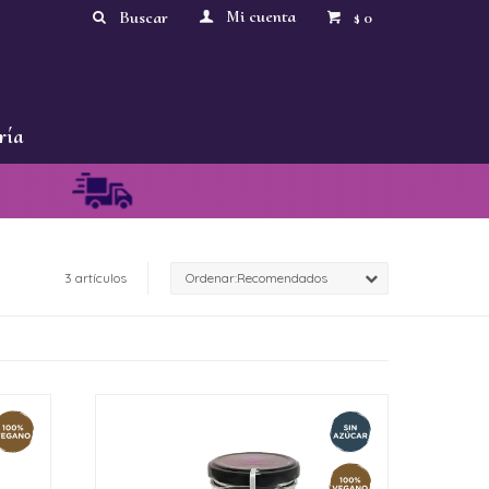
0
$
ría
3 artículos
Recomendados