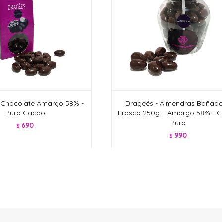
 Chocolate Amargo 58% -
Drageés - Almendras Bañada
Puro Cacao
Frasco 250g. - Amargo 58% - 
Puro
690
$
990
$