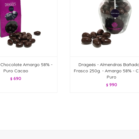
 Chocolate Amargo 58% -
Drageés - Almendras Bañada
Puro Cacao
Frasco 250g. - Amargo 58% - 
Puro
690
$
990
$