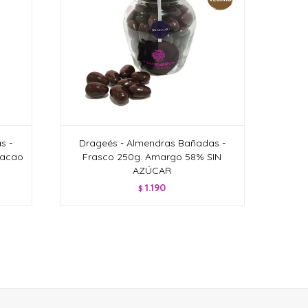
s -
Drageés - Almendras Bañadas -
Cacao
Frasco 250g. Amargo 58% SIN
AZÚCAR
1.190
$