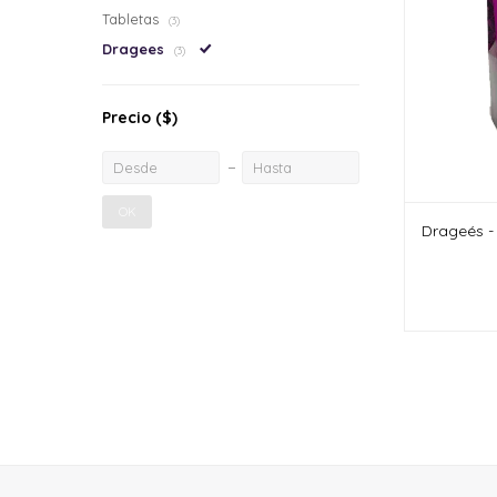
Tabletas
(3)
Dragees
(3)
Precio
($)
OK
Drageés -