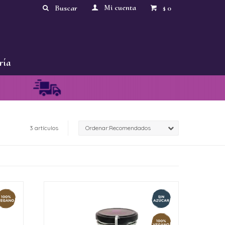
0
$
ría
3 artículos
Recomendados