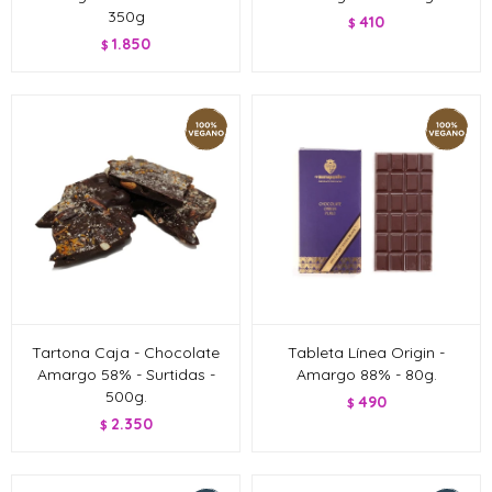
350g
410
$
1.850
$
Tartona Caja - Chocolate
Tableta Línea Origin -
Amargo 58% - Surtidas -
Amargo 88% - 80g.
500g.
490
$
2.350
$