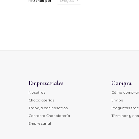
Filtrando por:
Dragees
Empresariales
Compra
Nosotros
Cómo compra
Chocolaterías
Envíos
Trabaja con nosotros
Preguntas fre
Contacto Chocolatería
Términos y con
Empresarial