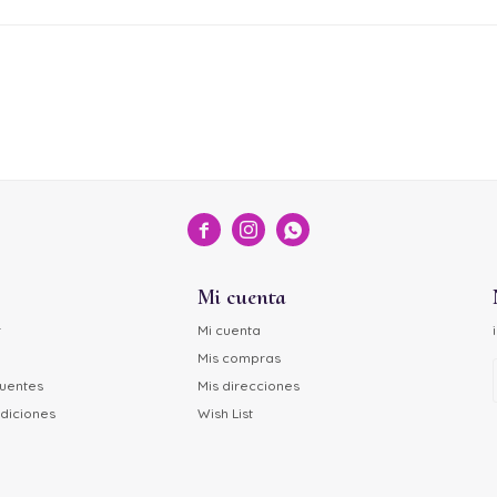



Mi cuenta
r
Mi cuenta
Mis compras
cuentes
Mis direcciones
diciones
Wish List