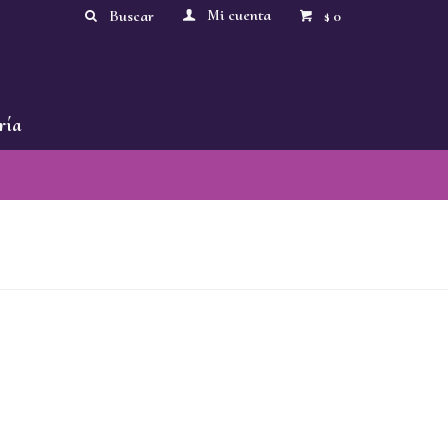
0
$
ría