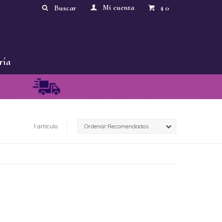
0
$
ría
1 artículo
Recomendados