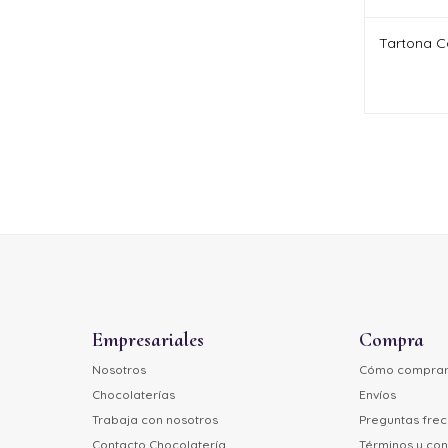
Tartona Ca
Empresariales
Compra
Nosotros
Cómo compra
Chocolaterías
Envíos
Trabaja con nosotros
Preguntas fre
Contacto Chocolatería
Términos y con