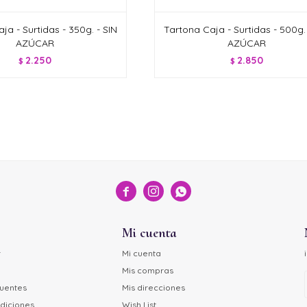
ja - Surtidas - 350g. - SIN
Tartona Caja - Surtidas - 500g. 
AZÚCAR
AZÚCAR
2.250
2.850
$
$



Mi cuenta
r
Mi cuenta
Mis compras
cuentes
Mis direcciones
diciones
Wish List