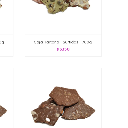
00g
Caja Tartona - Surtidas - 700g.
3.150
$