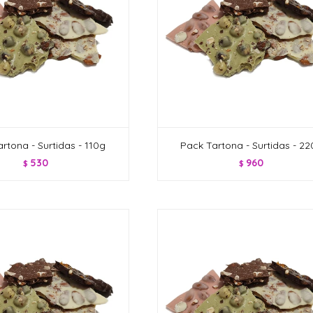
rtona - Surtidas - 110g
Pack Tartona - Surtidas - 2
530
960
$
$