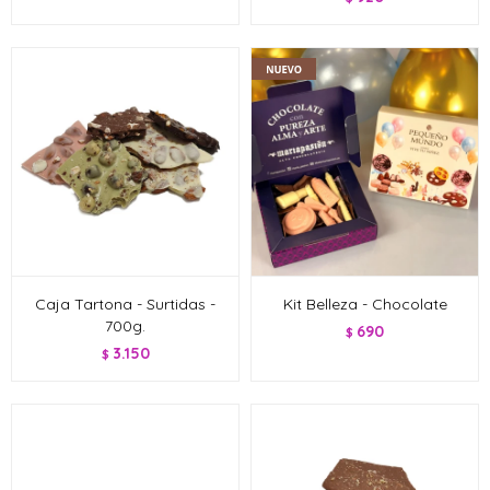
Caja Tartona - Surtidas -
Kit Belleza - Chocolate
700g.
690
$
3.150
$