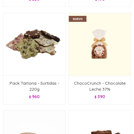
Pack Tartona - Surtidas -
ChocoCrunch - Chocolate
220g
Leche 37%
960
390
$
$