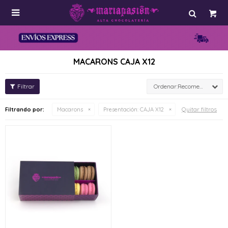

MACARONS CAJA X12
Recomendados
Quitar filtros
Filtrando por:
Macarons
Presentación:
CAJA X12