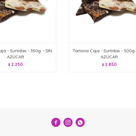
ja - Surtidas - 350g. - SIN
Tartona Caja - Surtidas - 500g. 
AZÚCAR
AZÚCAR
2.250
2.850
$
$


