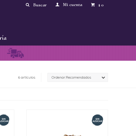
0
$
ría
6 artículos
Recomendados