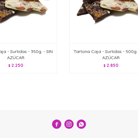
ja - Surtidas - 350g. - SIN
Tartona Caja - Surtidas - 500g. 
AZÚCAR
AZÚCAR
2.250
2.850
$
$


