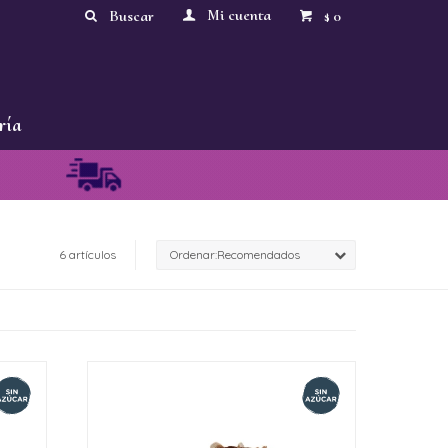
0
$
ría
6 artículos
Recomendados