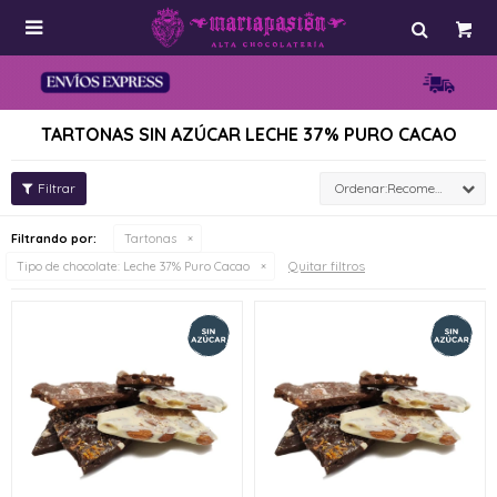

TARTONAS SIN AZÚCAR LECHE 37% PURO CACAO
Recomendados
Filtrando por:
Tartonas
Quitar filtros
Tipo de chocolate:
Leche 37% Puro Cacao