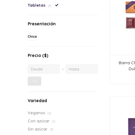
Tabletas
(9)
Presentación
Chica
Precio
($)
Barra C
Dul
OK
Variedad
Veganos
(2)
Con azúcar
(1)
Sin azúcar
(3)