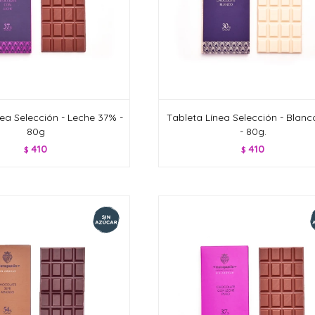
nea Selección - Leche 37% -
Tableta Línea Selección - Blan
80g
- 80g.
410
410
$
$