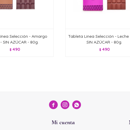
Línea Selección - Amargo
Tableta Linea Selección - Leche
- SIN AZÚCAR - 80g.
SIN AZÚCAR - 80g.
490
490
$
$



Mi cuenta