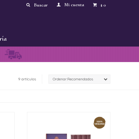
0
$
ría
9 artículos
Recomendados