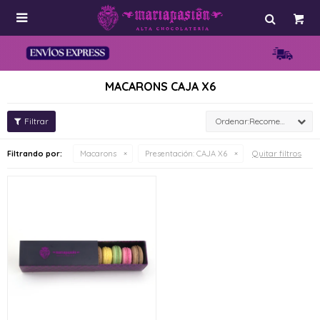

MACARONS CAJA X6
Recomendados
Quitar filtros
Filtrando por:
Macarons
Presentación:
CAJA X6